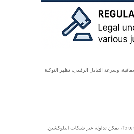
ر التوكنة (Tokenization) كأحد الابتكارات التكنولوجية التي تعيد تشكيل الطريقة
التوكنة هي عملية تحويل أصل حقيقي أو رقمي (مثل عقار، عملة، أو حتى قطعة فنية) إلى رمز رقمي يُعرف باسم Token، يمكن تداوله عبر شبكات البلوكشين.