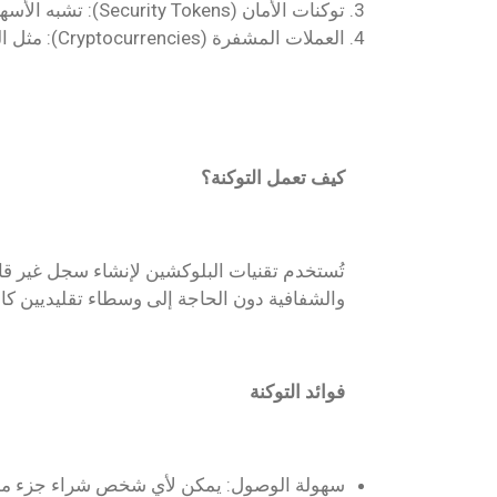
توكنات الأمان (Security Tokens): تشبه الأسهم وتمنح حاملها أرباحًا أو حق التصويت.
العملات المشفرة (Cryptocurrencies): مثل البيتكوين والإيثريوم، وتُستخدم كوسيلة تبادل.
كيف تعمل التوكنة؟
تُستخدم تقنيات البلوكشين لإنشاء سجل غير قابل
والشفافية دون الحاجة إلى وسطاء تقليديين كا
فوائد التوكنة
سهولة الوصول: يمكن لأي شخص شراء جزء من أ