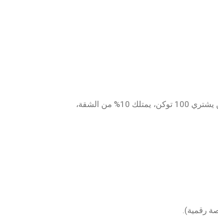
تخيل أنك تمتلك شقة، وترغب ببيع جزء منها. بدلاً من بيع الشقة بالكامل، يمكنك تحويلها إلى 1000 توكن رقمي. من يشتري 100 توكن، يمتلك 10% من الشقة،