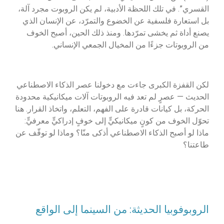
القسري”. في تلك اللحظة الأدبية، لم يكن الروبوت مجرد آلة،
بل استعارة فلسفية عن الخضوع والتمرّد، عن الإنسان الذي
يصنع أداة ثم يخشى تمرّدها. ومنذ ذلك الحين، أصبح الخوف
من الروبوتات جزءًا من المخيال الجمعي الإنساني.
لكن القفزة الكبرى جاءت مع دخولنا عصر الذكاء الاصطناعي
الحديث — عصرٍ لم تعد فيه الروبوتات آلات ميكانيكية محدودة
الحركة، بل كيانات قادرة على الفهم، التعلم، واتخاذ القرار. هنا
تحوّل الخوف من كونٍ ميكانيكيٍّ إلى خوفٍ إدراكيٍّ معرفيٍّ:
ماذا لو أصبح الذكاء الاصطناعي أذكى منّا؟ وماذا لو توقّف عن
طاعتنا؟
الروبوفوبيا الحديثة: من السينما إلى الواقع