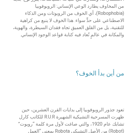
من المخاوف يطارد الوعي الإنساني: الروبوفوبيا
(Robophobia)، أي الخوف من الروبوتات ومن الذكاء
الاصطناعي على حدٍّ سواء. هذا الخوف لا ينبع من كراهية
للتقنية، بل من القلق العميق تجاه فقدان السيطرة، والهوية،
والمكانة في عالمٍ تُعاد فيه كتابة قواعد الوجود الإنساني.
من أين بدأ الخوف؟
تعود جذور الروبوفوبيا إلى بدايات القرن العشرين، حين
ظهرت المسرحية التشيكية الشهيرة R.U.R للكاتب كارل
تشابك عام 1920، والتي صاغت لأول مرة كلمة “روبوت”
(Robot) من الأصل التشيكي Robota بمعنى “العمل