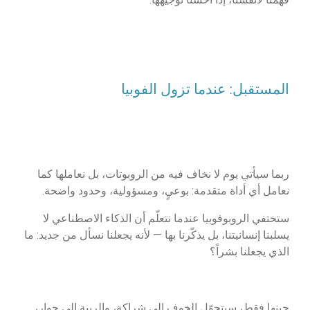
المستقبل: عندما تزول الفوبيا
ربما سيأتي يوم لا نخاف فيه من الروبوتات، بل نعاملها كما
نعامل أي أداة متقدمة: بوعيٍ، ومسؤولية، وحدود واضحة.
ستختفي الروبوفوبيا عندما نتعلّم أن الذكاء الاصطناعي لا
يسلبنا إنسانيتنا، بل يذكّرنا بها — لأنه يجعلنا نسأل من جديد: ما
الذي يجعلنا بشراً؟
حينها فقط، سيتحوّل الخوف إلى شراكة، والريبة إلى حوار،