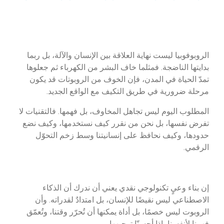
الروبوفوبيا ليست نهاية العلاقة بين الإنسان والآلة، بل ربما
بدايتها الناضجة. فمثلما خاف البشر من الكهرباء ثم جعلوها
تمدّ الحياة في المدن، فإن الخوف من الروبوتات قد يكون
مرحلة ضرورية في طريق التكيف مع الواقع الجديد.
المطلوب اليوم ليس تجاهل المخاوف، بل فهمها. فالتقنيات لا
تفرض نفسها، بل نحن من نقرر كيف نستخدمها، وكيف نضع
حدودها، وكيف نحافظ على إنسانيتنا وسط زخم التحوّل
الرقمي.
إن بناء وعيٍ تكنولوجي نقدي يعني أن ندرك أن الذكاء
الاصطناعي ليس نقيضًا للإنسان، بل امتدادٌ لقدراته. وأن
الروبوت ليس خصمًا، بل أداة يمكنها أن تُحرّر وقتنا، وتُعمّق
فهمنا لأنفسنا، إذا أحسنّا توجيهها.