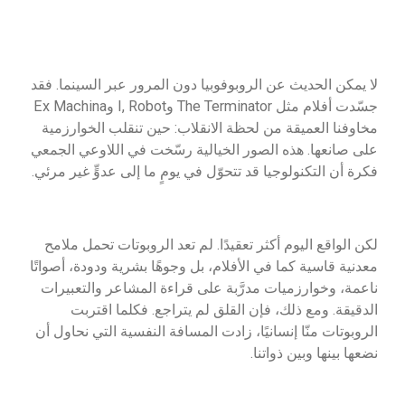
لا يمكن الحديث عن الروبوفوبيا دون المرور عبر السينما. فقد
جسّدت أفلام مثل The Terminator وI, Robot وEx Machina
مخاوفنا العميقة من لحظة الانقلاب: حين تنقلب الخوارزمية
على صانعها. هذه الصور الخيالية رسّخت في اللاوعي الجمعي
فكرة أن التكنولوجيا قد تتحوّل في يومٍ ما إلى عدوٍّ غير مرئي.
لكن الواقع اليوم أكثر تعقيدًا. لم تعد الروبوتات تحمل ملامح
معدنية قاسية كما في الأفلام، بل وجوهًا بشرية ودودة، أصواتًا
ناعمة، وخوارزميات مدرَّبة على قراءة المشاعر والتعبيرات
الدقيقة. ومع ذلك، فإن القلق لم يتراجع. فكلما اقتربت
الروبوتات منّا إنسانيًا، زادت المسافة النفسية التي نحاول أن
نضعها بينها وبين ذواتنا.