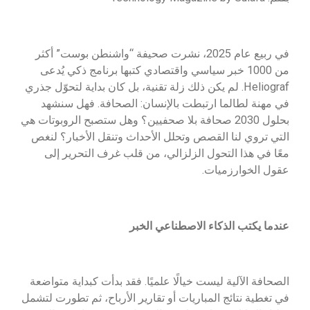
في ربيع عام 2025، نشرت صحيفة “واشنطن بوست” أكثر
من 1000 خبر سياسي واقتصادي كتبها برنامج ذكي يُدعى
Heliograf. لم يكن ذلك زلة تقنية، بل كان بداية لتحوّل جذري
في مهنة لطالما ارتبطت بالإنسان: الصحافة. فهل سنشهد
بحلول 2030 صحافة بلا صحفيين؟ وهل ستصبح الروبوتات هي
التي تروي لنا القصص وتحلل الأحداث وتنقل الأخبار؟ لنغص
معًا في هذا التحول الزلزالي، من قلب غرف التحرير إلى
عقول الخوارزميات.
عندما يكتب الذكاء الاصطناعي الخبر
الصحافة الآلية ليست خيالًا علميًا. فقد بدأت كبداية متواضعة
في تغطية نتائج المباريات أو تقارير الأرباح، ثم تطورت لتشمل